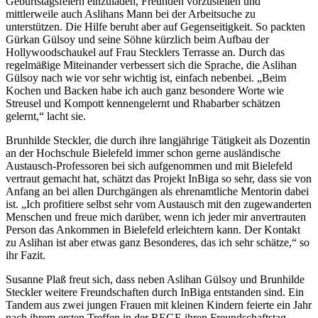
Geburtstagsfeiern einzuladen, Freunden vorzustellen und
mittlerweile auch Aslihans Mann bei der Arbeitsuche zu
unterstützen. Die Hilfe beruht aber auf Gegenseitigkeit. So packten
Gürkan Gülsoy und seine Söhne kürzlich beim Aufbau der
Hollywoodschaukel auf Frau Stecklers Terrasse an. Durch das
regelmäßige Miteinander verbessert sich die Sprache, die Aslihan
Gülsoy nach wie vor sehr wichtig ist, einfach nebenbei. „Beim
Kochen und Backen habe ich auch ganz besondere Worte wie
Streusel und Kompott kennengelernt und Rhabarber schätzen
gelernt,“ lacht sie.
Brunhilde Steckler, die durch ihre langjährige Tätigkeit als Dozentin
an der Hochschule Bielefeld immer schon gerne ausländische
Austausch-Professoren bei sich aufgenommen und mit Bielefeld
vertraut gemacht hat, schätzt das Projekt InBiga so sehr, dass sie von
Anfang an bei allen Durchgängen als ehrenamtliche Mentorin dabei
ist. „Ich profitiere selbst sehr vom Austausch mit den zugewanderten
Menschen und freue mich darüber, wenn ich jeder mir anvertrauten
Person das Ankommen in Bielefeld erleichtern kann. Der Kontakt
zu Aslihan ist aber etwas ganz Besonderes, das ich sehr schätze,“ so
ihr Fazit.
Susanne Plaß freut sich, dass neben Aslihan Gülsoy und Brunhilde
Steckler weitere Freundschaften durch InBiga entstanden sind. Ein
Tandem aus zwei jungen Frauen mit kleinen Kindern feierte ein Jahr
nach ihrem ersten Treffen in der REGE ihren Freundschaftstag.