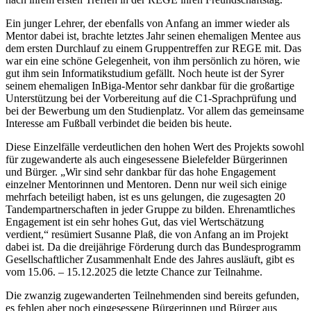
Ein junger Lehrer, der ebenfalls von Anfang an immer wieder als
Mentor dabei ist, brachte letztes Jahr seinen ehemaligen Mentee aus
dem ersten Durchlauf zu einem Gruppentreffen zur REGE mit. Das
war ein eine schöne Gelegenheit, von ihm persönlich zu hören, wie
gut ihm sein Informatikstudium gefällt. Noch heute ist der Syrer
seinem ehemaligen InBiga-Mentor sehr dankbar für die großartige
Unterstützung bei der Vorbereitung auf die C1-Sprachprüfung und
bei der Bewerbung um den Studienplatz. Vor allem das gemeinsame
Interesse am Fußball verbindet die beiden bis heute.
Diese Einzelfälle verdeutlichen den hohen Wert des Projekts sowohl
für zugewanderte als auch eingesessene Bielefelder Bürgerinnen
und Bürger. „Wir sind sehr dankbar für das hohe Engagement
einzelner Mentorinnen und Mentoren. Denn nur weil sich einige
mehrfach beteiligt haben, ist es uns gelungen, die zugesagten 20
Tandempartnerschaften in jeder Gruppe zu bilden. Ehrenamtliches
Engagement ist ein sehr hohes Gut, das viel Wertschätzung
verdient,“ resümiert Susanne Plaß, die von Anfang an im Projekt
dabei ist. Da die dreijährige Förderung durch das Bundesprogramm
Gesellschaftlicher Zusammenhalt Ende des Jahres ausläuft, gibt es
vom 15.06. – 15.12.2025 die letzte Chance zur Teilnahme.
Die zwanzig zugewanderten Teilnehmenden sind bereits gefunden,
es fehlen aber noch eingesessene Bürgerinnen und Bürger aus