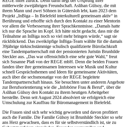
REGE mbH zurück. Denn darin liegt der Ursprung ihrer
mittlerweile zweijährigen Freundschaft. Aslihan Gülsoy, die mit
ihrem Mann und zwei Söhnen in Gütersloh lebt, kam 2023 dem
Projekt „InBiga – In Bielefeld interkulturell gemeinsam aktiv“ in
Berührung und erhoffte sich durch den Kontakt zu einer Mentorin
vor allem die Verbesserung ihrer Sprachkenntnisse. „Damals hatte
ich nur die Sprache im Kopf. Ich hätte nicht gedacht, dass mir die
Teilnahme an InBiga noch so viel mehr bringen würde,“ sagt sie
rückblickend. Das zweiköpfige InBiga-Team wählte für die damals
39jährige türkischstämmige schulisch qualifizierte Bürofachkraft
eine Tandempartnerschaft mit der pensionierten Juristin Brunhilde
Steckler aus. „Das war offensichtlich eine sehr gute Wahl,“ freut
sich Susanne Plaß von der REGE mbH. Denn die beiden Frauen
fanden über ihre gemeinsamen Interessen wie Musik und Kultur
schnell Gesprächsthemen und Ideen für gemeinsame Aktivitäten,
auch über die sechsmonatige von der REGE begleitete
Tandempartnerschaft hinaus. Sie besuchten unter anderem Angebote
zur Berufsorientierung wie die „Infobörse Frau & Beruf“, über die
Aslihan Gülsoy den Kontakt zu ihrem heutigen Arbeitgeber
herstellte. Denn seit August 2024 absolviert sie erfolgreich eine
Umschulung zur Kauffrau für Büromanagement in Bielefeld.
Die Frauen sind sich sehr wichtig geworden und davon profitiert
auch die Familie. Die Familie Gülsoy ist Brunhilde Steckler so sehr
ans Herz gewachsen, dass es für sie selbstverständlich ist, sie zu