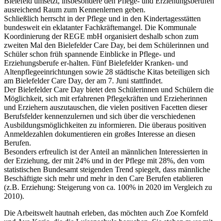
Bielefeld umsetzt, insbesondere den Pflege- und Erziehungsberufen
ausreichend Raum zum Kennenlernen geben.
Schließlich herrscht in der Pflege und in den Kindertagesstätten
bundesweit ein eklatanter Fachkräftemangel. Die Kommunale
Koordinierung der REGE mbH organisiert deshalb schon zum
zweiten Mal den Bielefelder Care Day, bei dem Schülerinnen und
Schüler schon früh spannende Einblicke in Pflege- und
Erziehungsberufe er-halten. Fünf Bielefelder Kranken- und
Altenpflegeeinrichtungen sowie 28 städtische Kitas beteiligen sich
am Bielefelder Care Day, der am 7. Juni stattfindet.
Der Bielefelder Care Day bietet den Schülerinnen und Schülern die
Möglichkeit, sich mit erfahrenen Pflegekräften und Erzieherinnen
und Erziehern auszutauschen, die vielen positiven Facetten dieser
Berufsfelder kennenzulernen und sich über die verschiedenen
Ausbildungsmöglichkeiten zu informieren. Die überaus positiven
Anmeldezahlen dokumentieren ein großes Interesse an diesen
Berufen.
Besonders erfreulich ist der Anteil an männlichen Interessierten in
der Erziehung, der mit 24% und in der Pflege mit 28%, den vom
statistischen Bundesamt steigenden Trend spiegelt, dass männliche
Beschäftigte sich mehr und mehr in den Care Berufen etablieren
(z.B. Erziehung: Steigerung von ca. 100% in 2020 im Vergleich zu
2010).
Die Arbeitswelt hautnah erleben, das möchten auch Zoe Kornfeld