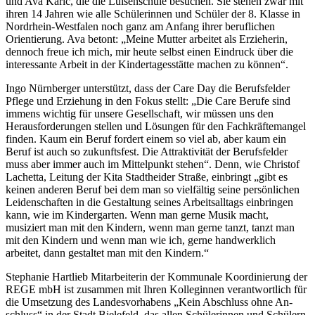
und Ava Karic, die die Luisenschule besuchen. Sie stehen zwar mit
ihren 14 Jahren wie alle Schülerinnen und Schüler der 8. Klasse in
Nordrhein-Westfalen noch ganz am Anfang ihrer beruflichen
Orientierung. Ava betont: „Meine Mutter arbeitet als Erzieherin,
dennoch freue ich mich, mir heute selbst einen Eindruck über die
interessante Arbeit in der Kindertagesstätte machen zu können“.
Ingo Nürnberger unterstützt, dass der Care Day die Berufsfelder
Pflege und Erziehung in den Fokus stellt: „Die Care Berufe sind
immens wichtig für unsere Gesellschaft, wir müssen uns den
Herausforderungen stellen und Lösungen für den Fachkräftemangel
finden. Kaum ein Beruf fordert einem so viel ab, aber kaum ein
Beruf ist auch so zukunftsfest. Die Attraktivität der Berufsfelder
muss aber immer auch im Mittelpunkt stehen“. Denn, wie Christof
Lachetta, Leitung der Kita Stadtheider Straße, einbringt „gibt es
keinen anderen Beruf bei dem man so vielfältig seine persönlichen
Leidenschaften in die Gestaltung seines Arbeitsalltags einbringen
kann, wie im Kindergarten. Wenn man gerne Musik macht,
musiziert man mit den Kindern, wenn man gerne tanzt, tanzt man
mit den Kindern und wenn man wie ich, gerne handwerklich
arbeitet, dann gestaltet man mit den Kindern.“
Stephanie Hartlieb Mitarbeiterin der Kommunale Koordinierung der
REGE mbH ist zusammen mit Ihren Kolleginnen verantwortlich für
die Umsetzung des Landesvorhabens „Kein Abschluss ohne An-
schluss“ in der Stadt Bielefeld, das allen Schülerinnen und Schülern