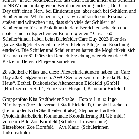
in NRW eine umfangreiche Berufsorientierung bietet. „Der Care
Day trifft einen Nerv, bei Einrichtungen, aber auch bei Schülern und
Schülerinnen. Wir freuen uns, dass wir auf solch eine Resonanz
stoßen und wünschen uns, dass sich viele der Schüler und
Schülerinnen für ein Praktikum in dem Bereich entscheiden und
später einen entsprechenden Beruf ergreifen.“ Circa 160
Schüler*innen haben beim Bielefelder Care Day 2023 über das
ganze Stadtgebiet verteilt, die Berufsfelder Pflege und Erziehung
entdeckt. Die Schüler und Schülerinnen hatten die Möglichkeit, sich
für einen der 62 Plätze im Bereich Erziehung oder einem der 98
Plätze im Bereich Pflege anzumelden.
28 städtische Kitas und diese Pflegeeinrichtungen haben am Care
Day 2023 teilgenommen: AWO Seniorenzentrum „Frieda-Nadig-
Haus“, Bethel, Diakonische Altenzentren Bielefeld gGmbH
„Huchzermeier Stift“, Franziskus Hospital, Klinikum Bielefeld
Gruppenfoto Kita Stadtheider Straße – Foto v. l. n. r.: Ingo
Nürnberger (Sozialdezernent Stadt Bielefeld), Christof Lachetta
(Leitung der KiTa Stadtheider Straße), Stephanie Hartlieb
(Projektmitarbeiterin Kommunale Koordinierung REGE mbH)
vorne im Bild Zoe Kornfeld (Schülerin Luisenschule).
Einzelfotos: Zoe Kornfeld + Ava Karic (Schülerinnen
Luisenschule)