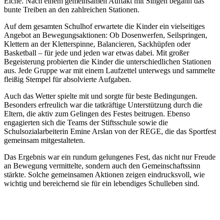
Eiche. Nach einem gemeinsamen Auftakt mit Singen begann das
bunte Treiben an den zahlreichen Stationen.
Auf dem gesamten Schulhof erwartete die Kinder ein vielseitiges
Angebot an Bewegungsaktionen: Ob Dosenwerfen, Seilspringen,
Klettern an der Kletterspinne, Balancieren, Sackhüpfen oder
Basketball – für jede und jeden war etwas dabei. Mit großer
Begeisterung probierten die Kinder die unterschiedlichen Stationen
aus. Jede Gruppe war mit einem Laufzettel unterwegs und sammelte
fleißig Stempel für absolvierte Aufgaben.
Auch das Wetter spielte mit und sorgte für beste Bedingungen.
Besonders erfreulich war die tatkräftige Unterstützung durch die
Eltern, die aktiv zum Gelingen des Festes beitrugen. Ebenso
engagierten sich die Teams der Stiftsschule sowie die
Schulsozialarbeiterin Emine Arslan von der REGE, die das Sportfest
gemeinsam mitgestalteten.
Das Ergebnis war ein rundum gelungenes Fest, das nicht nur Freude
an Bewegung vermittelte, sondern auch den Gemeinschaftssinn
stärkte. Solche gemeinsamen Aktionen zeigen eindrucksvoll, wie
wichtig und bereichernd sie für ein lebendiges Schulleben sind.