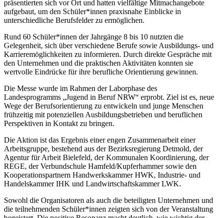
präsentierten sich vor Ort und hatten vielfältige Mitmachangebote
aufgebaut, um den Schüler*innen praxisnahe Einblicke in
unterschiedliche Berufsfelder zu ermöglichen.
Rund 60 Schüler*innen der Jahrgänge 8 bis 10 nutzten die
Gelegenheit, sich über verschiedene Berufe sowie Ausbildungs- und
Karrieremöglichkeiten zu informieren. Durch direkte Gespräche mit
den Unternehmen und die praktischen Aktivitäten konnten sie
wertvolle Eindrücke für ihre berufliche Orientierung gewinnen.
Die Messe wurde im Rahmen der Laborphase des
Landesprogramms „Jugend in Beruf NRW“ erprobt. Ziel ist es, neue
Wege der Berufsorientierung zu entwickeln und junge Menschen
frühzeitig mit potenziellen Ausbildungsbetrieben und beruflichen
Perspektiven in Kontakt zu bringen.
Die Aktion ist das Ergebnis einer engen Zusammenarbeit einer
Arbeitsgruppe, bestehend aus der Bezirksregierung Detmold, der
Agentur für Arbeit Bielefeld, der Kommunalen Koordinierung, der
REGE, der Verbundschule Hamfeld/Kupferhammer sowie den
Kooperationspartnern Handwerkskammer HWK, Industrie- und
Handelskammer IHK und Landwirtschaftskammer LWK.
Sowohl die Organisatoren als auch die beteiligten Unternehmen und
die teilnehmenden Schüler*innen zeigten sich von der Veranstaltung
begeistert. Die positive Resonanz macht deutlich, wie wichtig der