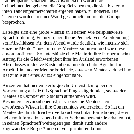
Tandempartnerschaften aus. Anschließend wurden die
Teilnehmenden gebeten, die Gesprächsthemen, die sich bisher in
ihren Tandempartnerschaften ergeben haben, zu notieren. Die
Themen wurden an einer Wand gesammelt und mit der Gruppe
besprochen.
Es zeigte sich eine große Vielfalt an Themen wie beispielsweise
Sprachförderung, Finanzen, berufliche Perspektiven, Anerkennung
von Abschlüssen. An dem Abend wurde deutlich, wie intensiv sich
einzelne Mentor*innen um ihre Mentees kümmern und wie diese
davon profitieren. So unterstützte eine Mentorin ihre Partnerin beim
Antrag für die Gleichwertigkeit ihres im Ausland erworbenen
Abschlusses inklusive Kostenübernahme durch die Agentur für
Arbeit. Ein anderer Mentor berichtete, dass sein Mentee sich bei ihm
Rat zum Kauf eines Autos eingeholt habe.
Außerdem hat hier eine erfolgreiche Unterstützung bei der
Vorbereitung auf die C1-Sprachprüfung stattgefunden, sodass der
Mentee ab Oktober ein Studium aufnehmen wird.
Besonders hervorzuheben ist, dass einzelne Mentees neu
erworbenes Wissen in ihre Communities weitergeben. So hat ein
Mentee die ihm hilfreichen Verbraucherschutzinformationen, die er
bei dem Informationsabend mit der Verbraucherzentrale erhalten hat,
in seinen Sprachtreff weitergetragen, damit auch andere
zugewanderte Bürger*innen davon profitieren können.