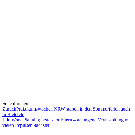
Seite drucken
Zurück
Praktikumswochen NRW starten in den Sommerferien auch
in Bielefeld
Life/Work Planning begeistert Eltern – gelungene Veranstaltung mit
vielen Impulsen
Nächster