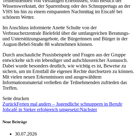
Teilnehmenden von vielfältigen Erlebnissen, vom Besuch der
Wissenswerkstatt, der Sparrenburg oder des Schnuppertags an der
VHS bis hin zu einem entspannten Nachmittag im Eiscafé bei
schönem Wetter.
Im Anschluss informierte Anette Schulte von der
Verbraucherzentrale Bielefeld über die umfangreichen Beratungs-
und Unterstützungsangebote, die Bürgerinnen und Bürger in der
August-Bebel-Straße 88 wahrnehmen können.
Durch anschauliche Praxisbeispiele und Fragen aus der Gruppe
entwickelte sich ein lebendiger und aufschlussreicher Austausch.
Dabei wurde besonders deutlich, wie wichtig es ist, Beweise zu
sichern, um im Ernstfall die eigenen Rechte durchsetzen zu können.
Mit vielen neuen Erkenntnissen und ausgewähltem
Informationsmaterial verließen die Teilnehmenden zufrieden das
Treffen.
Seite drucken
Zurück
Ferien mal anders – Jugendliche schnuppern in Berufe
Jobcafé in Sieker erfolgreich umgesetzt:
Nächster
Neue Beiträge
30.07.2026