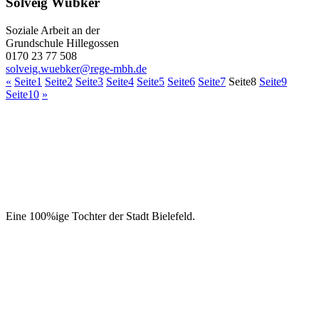
Solveig Wübker
Soziale Arbeit an der
Grundschule Hillegossen
0170 23 77 508
solveig.wuebker@rege-mbh.de
«
Seite
1
Seite
2
Seite
3
Seite
4
Seite
5
Seite
6
Seite
7
Seite
8
Seite
9
Seite
10
»
Eine 100%ige Tochter der Stadt Bielefeld.