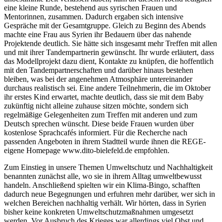
eine kleine Runde, bestehend aus syrischen Frauen und
Mentorinnen, zusammen. Dadurch ergaben sich intensive
Gespräche mit der Gesamtgruppe. Gleich zu Beginn des Abends
machte eine Frau aus Syrien ihr Bedauern über das nahende
Projektende deutlich. Sie hätte sich insgesamt mehr Treffen mit allen
und mit ihrer Tandempartnerin gewünscht. Ihr wurde erläutert, dass
das Modellprojekt dazu dient, Kontakte zu knüpfen, die hoffentlich
mit den Tandempartnerschaften und darüber hinaus bestehen
bleiben, was bei der angenehmen Atmosphäre untereinander
durchaus realistisch sei. Eine andere Teilnehmerin, die im Oktober
ihr erstes Kind erwartet, machte deutlich, dass sie mit dem Baby
zukünftig nicht alleine zuhause sitzen möchte, sondern sich
regelmäßige Gelegenheiten zum Treffen mit anderen und zum
Deutsch sprechen wünscht. Diese beide Frauen wurden über
kostenlose Sprachcafés informiert. Für die Recherche nach
passenden Angeboten in ihrem Stadtteil wurde ihnen die REGE-
eigene Homepage www.dito-bielefeld.de empfohlen.
Zum Einstieg in unsere Themen Umweltschutz und Nachhaltigkeit
benannten zunächst alle, wo sie in ihrem Alltag umweltbewusst
handeln. Anschließend spielten wir ein Klima-Bingo, schafften
dadurch neue Begegnungen und erfuhren mehr darüber, wer sich in
welchen Bereichen nachhaltig verhält. Wir hörten, dass in Syrien
bisher keine konkreten Umweltschutzmaßnahmen umgesetzt
werden. Vor Ausbruch des Krieges war allerdings viel Obst und