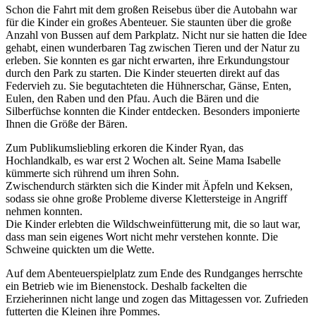
Schon die Fahrt mit dem großen Reisebus über die Autobahn war
für die Kinder ein großes Abenteuer. Sie staunten über die große
Anzahl von Bussen auf dem Parkplatz. Nicht nur sie hatten die Idee
gehabt, einen wunderbaren Tag zwischen Tieren und der Natur zu
erleben. Sie konnten es gar nicht erwarten, ihre Erkundungstour
durch den Park zu starten. Die Kinder steuerten direkt auf das
Federvieh zu. Sie begutachteten die Hühnerschar, Gänse, Enten,
Eulen, den Raben und den Pfau. Auch die Bären und die
Silberfüchse konnten die Kinder entdecken. Besonders imponierte
Ihnen die Größe der Bären.
Zum Publikumsliebling erkoren die Kinder Ryan, das
Hochlandkalb, es war erst 2 Wochen alt. Seine Mama Isabelle
kümmerte sich rührend um ihren Sohn.
Zwischendurch stärkten sich die Kinder mit Äpfeln und Keksen,
sodass sie ohne große Probleme diverse Klettersteige in Angriff
nehmen konnten.
Die Kinder erlebten die Wildschweinfütterung mit, die so laut war,
dass man sein eigenes Wort nicht mehr verstehen konnte. Die
Schweine quickten um die Wette.
Auf dem Abenteuerspielplatz zum Ende des Rundganges herrschte
ein Betrieb wie im Bienenstock. Deshalb fackelten die
Erzieherinnen nicht lange und zogen das Mittagessen vor. Zufrieden
futterten die Kleinen ihre Pommes.